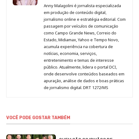
Malagolini
Malagolini
Malagolini
Malagolini
de
Anny Malagolini é jornalista especializada
no
no
no
no
Anny
em produção de conteúdo digital,
Pinterest
LinkedIn
Instagram
Facebook
Malagolini
jornalismo online e estratégia editorial. Com
passagem por veículos de comunicação
como Campo Grande News, Correio do
Estado, Midiamax, Yahoo e Tempo Novo,
acumula experiência na cobertura de
notícias, economia, serviços,
entretenimento e temas de interesse
público. Atualmente, lidera o portal DCI,
onde desenvolve conteúdos baseados em
apuração, análise de dados e boas práticas
de jornalismo digital. DRT 1272/MS
VOCÊ PODE GOSTAR TAMBÉM