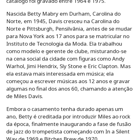
catálogo foi gravado entre 1964 e 1975.
Nascida Betty Mabry em Durham, Carolina do
Norte, em 1945, Davis cresceu na Carolina do
Norte e Pittsburgh, Pensilvânia, antes de se mudar
para Nova York aos 17 anos para se matricular no
Instituto de Tecnologia da Moda. Ela trabalhou
como modelo e gerente de clube, misturando-se
na cena social da cidade com figuras como Andy
Warhol, Jimi Hendrix, Sly Stone e Eric Clapton. Mas
ela estava mais interessada em música; ela
começou a escrever músicas aos 12 anos e gravar
algumas no final dos anos 60, chamando a atenção
de Miles Davis.
Embora o casamento tenha durado apenas um
ano, Betty é creditada por introduzir Miles ao rock
da época, finalmente inaugurando a fase de fusão
de jazz do trompetista começando com In a Silent
Way de 1969 e Bitches Brew de 1970.