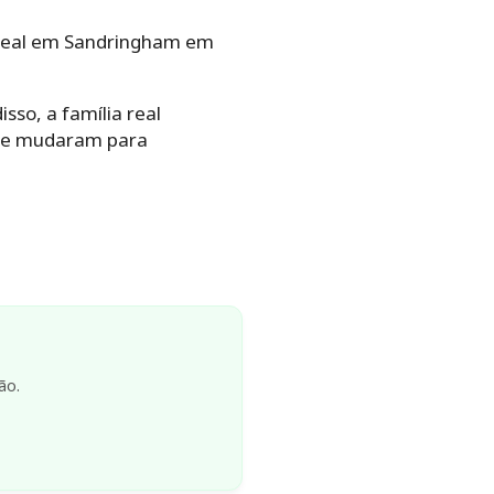
 Real em Sandringham em
sso, a família real
 se mudaram para
ão.