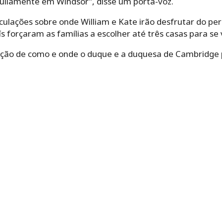
quilamente em Windsor”, disse um porta-voz.
lações sobre onde William e Kate irão desfrutar do perío
ís forçaram as famílias a escolher até três casas para se 
ção de como e onde o duque e a duquesa de Cambridge 