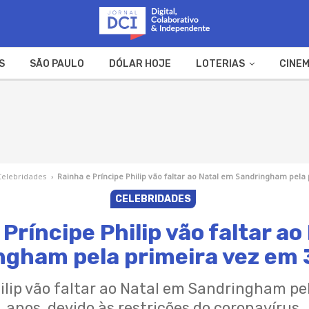
S
SÃO PAULO
DÓLAR HOJE
LOTERIAS
CINEM
A FAZENDA
WEB STORIES
Celebridades
›
Rainha e Príncipe Philip vão faltar ao Natal em Sandringham pela
CELEBRIDADES
 Príncipe Philip vão faltar ao
ngham pela primeira vez em 
ilip vão faltar ao Natal em Sandringham pe
anos. devido às restrições do coronavírus.