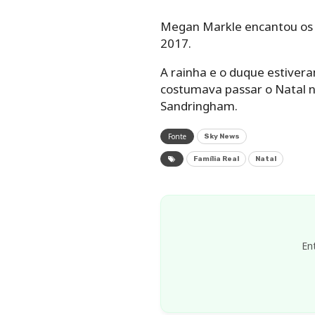
Megan Markle encantou os 
2017.
A rainha e o duque estivera
costumava passar o Natal 
Sandringham.
Fonte
Sky News
Família Real
Natal
En