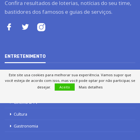
Confira resultados de loterias, notícias do seu time,
bastidores dos famosos e guias de serviços.
ENTRETENIMENTO
Este site usa cookies para melhorar sua experiência. Vamos supor que
Casa e Decoração
você esteja de acordo com isso, mas você pode optar por não participar, se
desejar.
Aceito
Mais detalhes
Celebridades
Cinema & TV
Cultura
Gastronomia