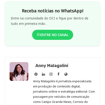
Receba notícias no WhatsApp!
Entre na comunidade do DCI e fique por dentro de
tudo em primeira mão.
ENTRE NO CANAL
Anny Malagolini
Anny
Anny
Anny
Anny
Site
Malagolini
Malagolini
Malagolini
Malagolini
de
Anny Malagolini é jornalista especializada
no
no
no
no
Anny
em produção de conteúdo digital,
Pinterest
LinkedIn
Instagram
Facebook
Malagolini
jornalismo online e estratégia editorial. Com
passagem por veículos de comunicação
como Campo Grande News, Correio do