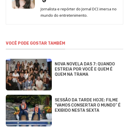
Site
de
Jornalista e repórter do Jornal DCI imersa no
Sara
mundo do entretenimento.
Alves
VOCÊ PODE GOSTAR TAMBÉM
NOVA NOVELA DAS 7: QUANDO
ESTREIA POR VOCÊ E QUEM É
QUEM NA TRAMA
SESSÃO DA TARDE HOJE: FILME
“VAMOS CONSERTAR O MUNDO” É
EXIBIDO NESTA SEXTA