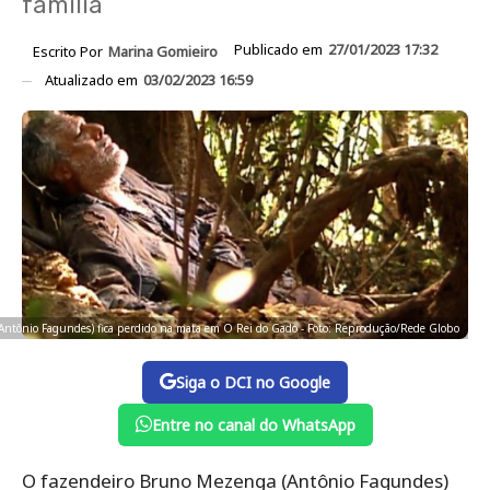
família
Publicado em
27/01/2023 17:32
Escrito Por
Marina Gomieiro
Atualizado em
03/02/2023 16:59
ntônio Fagundes) fica perdido na mata em O Rei do Gado - Foto: Reprodução/Rede Globo
Siga o DCI no Google
Entre no canal do WhatsApp
O fazendeiro Bruno Mezenga (Antônio Fagundes)