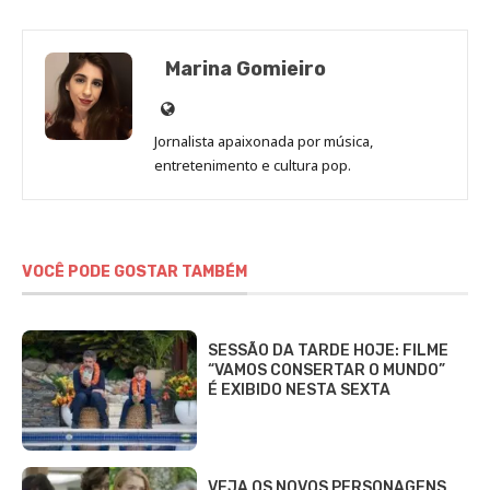
Marina Gomieiro
Site
de
Jornalista apaixonada por música,
Marina
entretenimento e cultura pop.
Gomieiro
VOCÊ PODE GOSTAR TAMBÉM
SESSÃO DA TARDE HOJE: FILME
“VAMOS CONSERTAR O MUNDO”
É EXIBIDO NESTA SEXTA
VEJA OS NOVOS PERSONAGENS