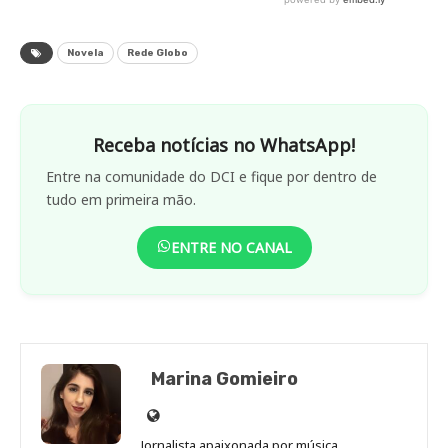
Novela
Rede Globo
Receba notícias no WhatsApp!
Entre na comunidade do DCI e fique por dentro de
tudo em primeira mão.
ENTRE NO CANAL
Marina Gomieiro
Site
de
Jornalista apaixonada por música,