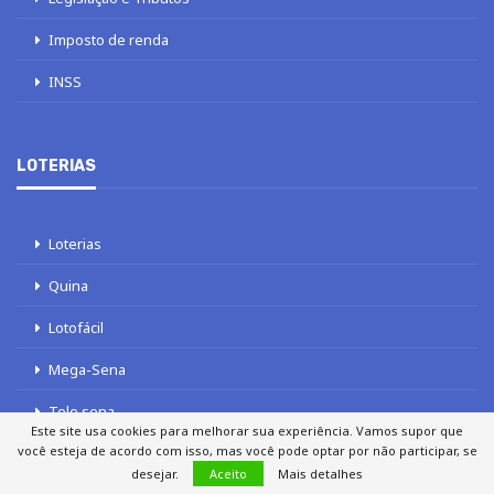
Imposto de renda
INSS
LOTERIAS
Loterias
Quina
Lotofácil
Mega-Sena
Tele sena
Este site usa cookies para melhorar sua experiência. Vamos supor que
você esteja de acordo com isso, mas você pode optar por não participar, se
desejar.
Aceito
Mais detalhes