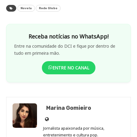
Novela
Rede Globo
Receba notícias no WhatsApp!
Entre na comunidade do DCI e fique por dentro de
tudo em primeira mão.
ENTRE NO CANAL
Marina Gomieiro
Site
de
Jornalista apaixonada por música,
Marina
entretenimento e cultura pop.