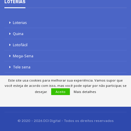
LOTERIAS
Loterias
Quina
Lotofácil
Mega-Sena
Tele sena
Este site usa cookies para melhorar sua experiência. Vamos supor que
você esteja de acordo com isso, mas você pode optar por não participar, se
desejar.
Aceito
Mais detalhes
SOBRE NÓS
AUTORES
FALE COM O JORNAL DCI
POLÍTICA DE PRIVACIDADE
TERMOS DE USO
SITEMAP
© 2020 - 2026 DCI Digital - Todos os direitos reservados