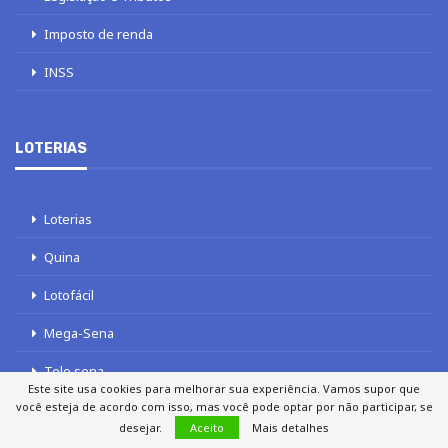
Imposto de renda
INSS
LOTERIAS
Loterias
Quina
Lotofácil
Mega-Sena
Tele sena
Este site usa cookies para melhorar sua experiência. Vamos supor que
você esteja de acordo com isso, mas você pode optar por não participar, se
desejar.
Aceito
Mais detalhes