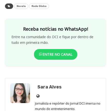
Novela
Rede Globo
Receba notícias no WhatsApp!
Entre na comunidade do DCI e fique por dentro de
tudo em primeira mão.
ENTRE NO CANAL
Sara Alves
Site
de
Jornalista e repórter do Jornal DCI imersa no
Sara
mundo do entretenimento.