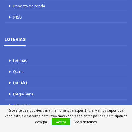
Imposto de renda
INSS
LOTERIAS
Loterias
Quina
Lotofácil
Mega-Sena
Tele sena
Este site usa cookies para melhorar sua experiência. Vamos supor que
você esteja de acordo com isso, mas você pode optar por não participar, se
desejar.
Aceito
Mais detalhes