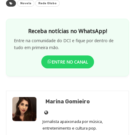
Novela
Rede Globo
Receba notícias no WhatsApp!
Entre na comunidade do DCI e fique por dentro de
tudo em primeira mão.
ENTRE NO CANAL
Marina Gomieiro
Site
de
Jornalista apaixonada por música,
Marina
entretenimento e cultura pop.
Gomieiro