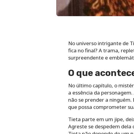
No universo intrigante de 
fica no final? A trama, rep
surpreendente e emblemáti
O que acontece
No último capítulo, o misté
a essência da personagem. 
não se prender a ninguém. E
que possa comprometer sua
Tieta parte em um jipe, dei
Agreste se despedem dela c
Tieta não depende de um pa