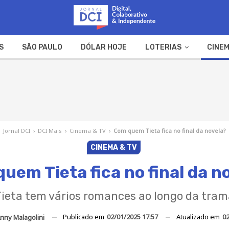
S
SÃO PAULO
DÓLAR HOJE
LOTERIAS
CINEM
A FAZENDA
WEB STORIES
Jornal DCI
›
DCI Mais
›
Cinema & TV
›
Com quem Tieta fica no final da novela?
CINEMA & TV
uem Tieta fica no final da n
ieta tem vários romances ao longo da tra
Publicado em
02/01/2025 17:57
Atualizado em
02
nny Malagolini