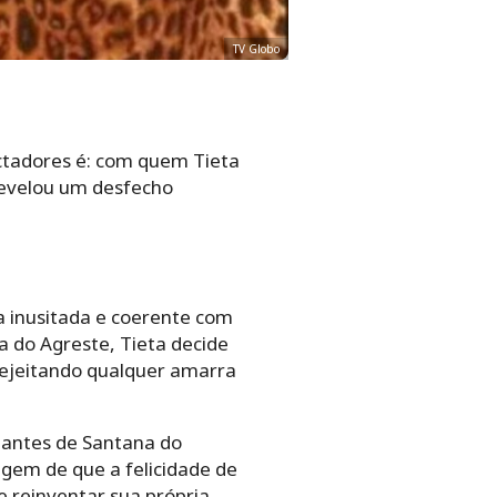
TV Globo
ectadores é: com quem Tieta
 revelou um desfecho
ma inusitada e coerente com
 do Agreste, Tieta decide
 rejeitando qualquer amarra
itantes de Santana do
gem de que a felicidade de
 reinventar sua própria