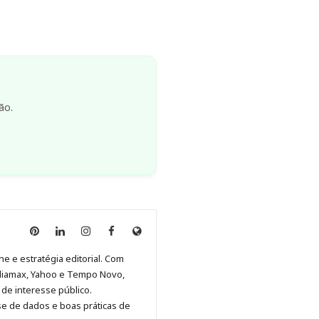
ão.
Anny
Anny
Anny
Anny
Site
Malagolini
Malagolini
Malagolini
Malagolini
de
ne e estratégia editorial. Com
no
no
no
no
Anny
diamax, Yahoo e Tempo Novo,
Pinterest
LinkedIn
Instagram
Facebook
Malagolini
de interesse público.
se de dados e boas práticas de