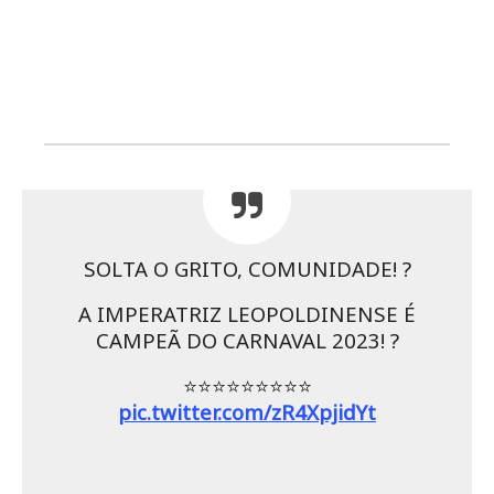
SOLTA O GRITO, COMUNIDADE! ?
A IMPERATRIZ LEOPOLDINENSE É
CAMPEÃ DO CARNAVAL 2023! ?
⭐️⭐️⭐️⭐️⭐️⭐️⭐️⭐️⭐️
pic.twitter.com/zR4XpjidYt