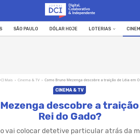
S
SÃO PAULO
DÓLAR HOJE
LOTERIAS
CINEM
A FAZENDA
WEB STORIES
CI Mais
›
Cinema & TV
›
Como Bruno Mezenga descobre a traição de Léia em O
CINEMA & TV
Mezenga descobre a traição 
Rei do Gado?
o vai colocar detetive particular atrás da 