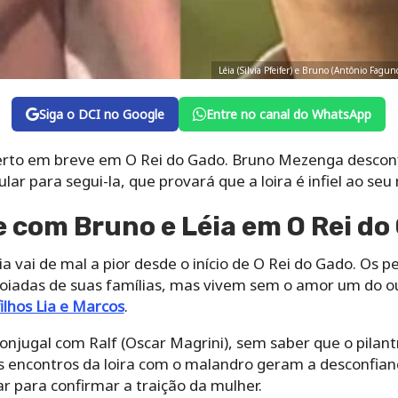
Léia (Silvia Pfeifer) e Bruno (Antônio Fag
Siga o DCI no Google
Entre no canal do WhatsApp
erto em breve em O Rei do Gado. Bruno Mezenga desconf
lar para segui-la, que provará que a loira é infiel ao seu
 com Bruno e Léia em O Rei do
 vai de mal a pior desde o início de O Rei do Gado. Os
boiadas de suas famílias, mas vivem sem o amor um do ou
filhos Lia e Marcos
.
njugal com Ralf (Oscar Magrini), sem saber que o pilant
s encontros da loira com o malandro geram a desconfiança
ar para confirmar a traição da mulher.