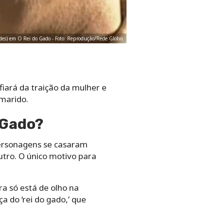
undes) em O Rei do Gado - Foto: Reprodução/Rede Globo
iará da traição da mulher e
 marido.
 Gado?
 personagens se casaram
tro. O único motivo para
ra só está de olho na
 do ‘rei do gado,’ que