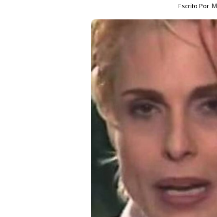
Escrito Por
M