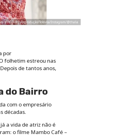
ara trás - Foto: Reprodução/Televisa/Instagram/@thalia
a por
O folhetim estreou nas
 Depois de tantos anos,
a do Bairro
ada com o empresário
s décadas.
 a vida de atriz não é
foram: o filme Mambo Café –