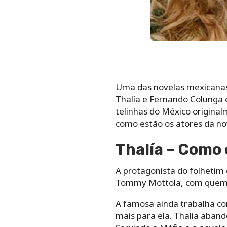
Uma das novelas mexicanas 
Thalía e Fernando Colunga 
telinhas do México original
como estão os atores da no
Thalía – Como 
A protagonista do folhetim
Tommy Mottola, com quem j
A famosa ainda trabalha co
mais para ela. Thalía aban