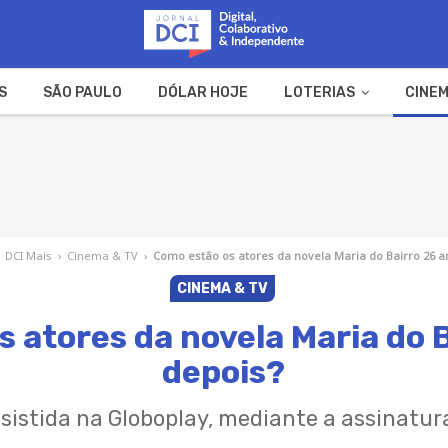
S
SÃO PAULO
DÓLAR HOJE
LOTERIAS
CINEM
A FAZENDA
WEB STORIES
DCI Mais
›
Cinema & TV
›
Como estão os atores da novela Maria do Bairro 26 a
CINEMA & TV
 atores da novela Maria do 
depois?
ssistida na Globoplay, mediante a assinatur