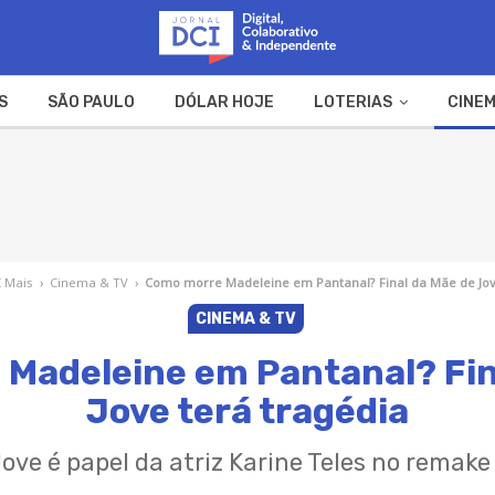
S
SÃO PAULO
DÓLAR HOJE
LOTERIAS
CINEM
A FAZENDA
WEB STORIES
I Mais
›
Cinema & TV
›
Como morre Madeleine em Pantanal? Final da Mãe de Jov
CINEMA & TV
Madeleine em Pantanal? Fin
Jove terá tragédia
ove é papel da atriz Karine Teles no remake