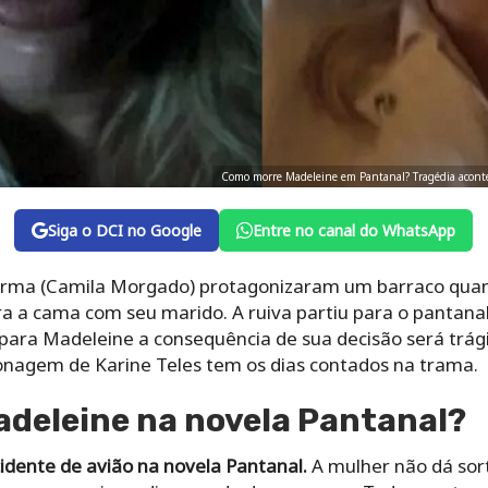
Como morre Madeleine em Pantanal? Tragédia aconte
Siga o DCI no Google
Entre no canal do WhatsApp
 Irma (Camila Morgado) protagonizaram um barraco quand
ra a cama com seu marido. A ruiva partiu para o pantanal
 para Madeleine a consequência de sua decisão será trá
nagem de Karine Teles tem os dias contados na trama.
deleine na novela Pantanal?
dente de avião na novela Pantanal.
A mulher não dá sor