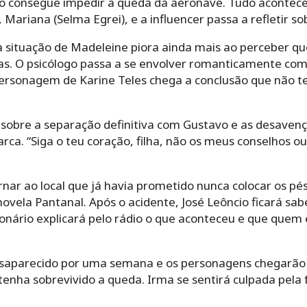
não consegue impedir a queda da aeronave. Tudo acontec
Mariana (Selma Egrei), e a influencer passa a refletir so
a situação de Madeleine piora ainda mais ao perceber q
as. O psicólogo passa a se envolver romanticamente com 
ersonagem de Karine Teles chega a conclusão que não t
obre a separação definitiva com Gustavo e as desavenç
rca. “Siga o teu coração, filha, não os meus conselhos ou
rnar ao local que já havia prometido nunca colocar os p
vela Pantanal. Após o acidente, José Leôncio ficará sa
cionário explicará pelo rádio o que aconteceu e que quem
esaparecido por uma semana e os personagens chegarão 
 tenha sobrevivido a queda. Irma se sentirá culpada pel