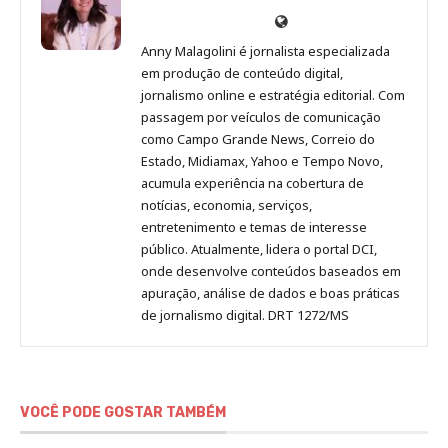
Anny
Anny
Anny
Anny
Site
Malagolini
Malagolini
Malagolini
Malagolini
de
Anny Malagolini é jornalista especializada
no
no
no
no
Anny
em produção de conteúdo digital,
Pinterest
LinkedIn
Instagram
Facebook
Malagolini
jornalismo online e estratégia editorial. Com
passagem por veículos de comunicação
como Campo Grande News, Correio do
Estado, Midiamax, Yahoo e Tempo Novo,
acumula experiência na cobertura de
notícias, economia, serviços,
entretenimento e temas de interesse
público. Atualmente, lidera o portal DCI,
onde desenvolve conteúdos baseados em
apuração, análise de dados e boas práticas
de jornalismo digital. DRT 1272/MS
VOCÊ PODE GOSTAR TAMBÉM