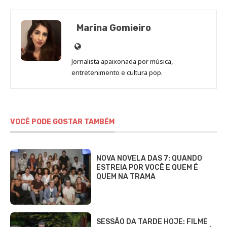
Marina Gomieiro
Site
de
Jornalista apaixonada por música,
Marina
entretenimento e cultura pop.
Gomieiro
VOCÊ PODE GOSTAR TAMBÉM
NOVA NOVELA DAS 7: QUANDO
ESTREIA POR VOCÊ E QUEM É
QUEM NA TRAMA
SESSÃO DA TARDE HOJE: FILME