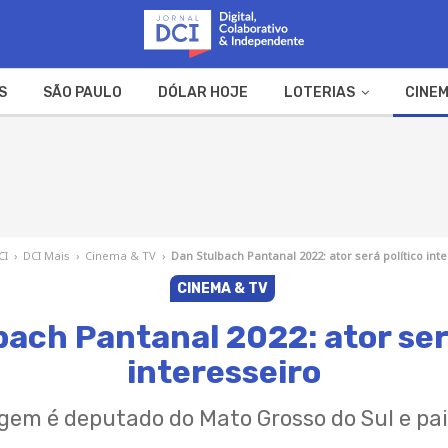
S
SÃO PAULO
DÓLAR HOJE
LOTERIAS
CINEM
A FAZENDA
WEB STORIES
CI
›
DCI Mais
›
Cinema & TV
›
Dan Stulbach Pantanal 2022: ator será político int
CINEMA & TV
ach Pantanal 2022: ator ser
interesseiro
em é deputado do Mato Grosso do Sul e pai