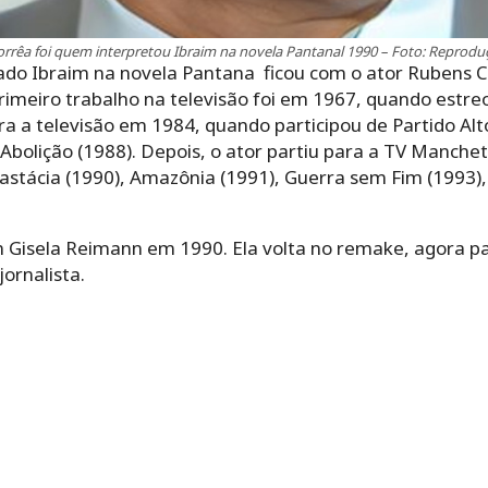
rrêa foi quem interpretou Ibraim na novela Pantanal 1990 – Foto: Reprod
do Ibraim na novela Pantana ficou com o ator Rubens Co
rimeiro trabalho na televisão foi em 1967, quando estre
ra a televisão em 1984, quando participou de Partido Alt
Abolição (1988). Depois, o ator partiu para a TV Manch
astácia (1990), Amazônia (1991), Guerra sem Fim (1993)
om Gisela Reimann em 1990. Ela volta no remake, agora pa
ornalista.