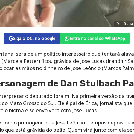
Dan Stulbac
Siga o DCI no Google
Entre no canal do WhatsApp
tanal será de um político interesseiro que tentará alava
a (Marcela Fetter) ficou grávida de José Lucas (Irandhir S
locar as mãos no dinheiro de José Leôncio (Marcos Palme
ersonagem de Dan Stulbach P
interpretar o deputado Ibraim. Na primeira versão da t
s do Mato Grosso do Sul. Ele é pai de Érica, jornalista qu
 o bioma e se envolverá com José Lucas.
de com o primogênito de José Leôncio. Tempos depois de 
do que está grávida do peão. Quem virá junto com ela se