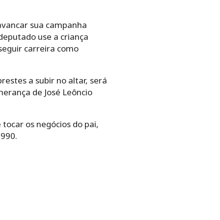
alavancar sua campanha
 deputado use a criança
 seguir carreira como
estes a subir no altar, será
 herança de José Leôncio
 tocar os negócios do pai,
1990.