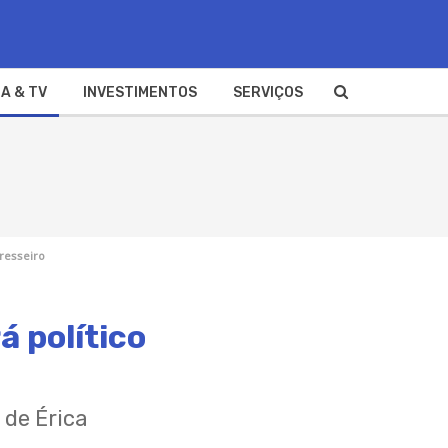
A & TV
INVESTIMENTOS
SERVIÇOS
eresseiro
á político
 de Érica