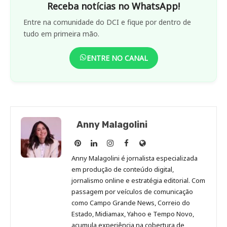
Receba notícias no WhatsApp!
Entre na comunidade do DCI e fique por dentro de
tudo em primeira mão.
ENTRE NO CANAL
Anny Malagolini
Anny
Anny
Anny
Anny
Site
Malagolini
Malagolini
Malagolini
Malagolini
de
Anny Malagolini é jornalista especializada
no
no
no
no
Anny
em produção de conteúdo digital,
Pinterest
LinkedIn
Instagram
Facebook
Malagolini
jornalismo online e estratégia editorial. Com
passagem por veículos de comunicação
como Campo Grande News, Correio do
Estado, Midiamax, Yahoo e Tempo Novo,
acumula experiência na cobertura de