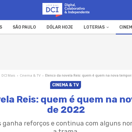
S
SÃO PAULO
DÓLAR HOJE
LOTERIAS
CINEM
A FAZENDA
WEB STORIES
DCI Mais
›
Cinema & TV
›
Elenco da novela Reis: quem é quem na nova tempor
CINEMA & TV
vela Reis: quem é quem na n
de 2022
is ganha reforços e continua com alguns n
a trama.