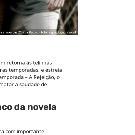
a a faixa das 21h da Record - Foto: Reprodução/Record
im retorna às telinhas
iras temporadas, e estreia
temporada – A Rejeição, o
 matar a saudade de
nco da novela
ará com importante