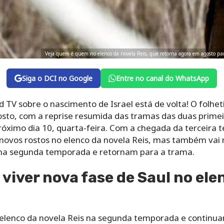
Veja quem é quem no elenco da novela Reis, que retorna agora em agosto par
Siga o DCI no Google
Entre no canal do WhatsApp
d TV sobre o nascimento de Israel está de volta! O folhet
gosto, com a reprise resumida das tramas das duas prime
próximo dia 10, quarta-feira. Com a chegada da terceira 
s novos rostos no elenco da novela Reis, mas também vai
na segunda temporada e retornam para a trama.
 viver nova fase de Saul no ele
 elenco da novela Reis na segunda temporada e continu