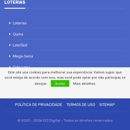
LOTERIAS
Loterias
Quina
Lotofácil
Mega-Sena
Tele sena
Este site usa cookies para melhorar sua experiência. Vamos supor que
você esteja de acordo com isso, mas você pode optar por não participar, se
desejar.
Aceito
Mais detalhes
SOBRE NÓS
AUTORES
FALE COM O JORNAL DCI
POLÍTICA DE PRIVACIDADE
TERMOS DE USO
SITEMAP
© 2020 - 2026 DCI Digital - Todos os direitos reservados