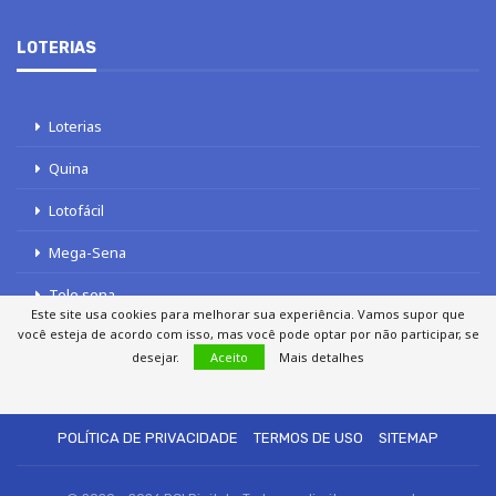
LOTERIAS
Loterias
Quina
Lotofácil
Mega-Sena
Tele sena
Este site usa cookies para melhorar sua experiência. Vamos supor que
você esteja de acordo com isso, mas você pode optar por não participar, se
desejar.
Aceito
Mais detalhes
SOBRE NÓS
AUTORES
FALE COM O JORNAL DCI
POLÍTICA DE PRIVACIDADE
TERMOS DE USO
SITEMAP