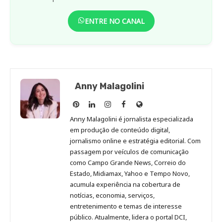
ENTRE NO CANAL
Anny Malagolini
Anny
Anny
Anny
Anny
Site
Malagolini
Malagolini
Malagolini
Malagolini
de
Anny Malagolini é jornalista especializada
no
no
no
no
Anny
em produção de conteúdo digital,
Pinterest
LinkedIn
Instagram
Facebook
Malagolini
jornalismo online e estratégia editorial. Com
passagem por veículos de comunicação
como Campo Grande News, Correio do
Estado, Midiamax, Yahoo e Tempo Novo,
acumula experiência na cobertura de
notícias, economia, serviços,
entretenimento e temas de interesse
público. Atualmente, lidera o portal DCI,