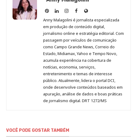
Anny
Anny
Anny
Anny
Site
Malagolini
Malagolini
Malagolini
Malagolini
de
Anny Malagolini é jornalista especializada
no
no
no
no
Anny
em produção de conteúdo digital,
Pinterest
LinkedIn
Instagram
Facebook
Malagolini
jornalismo online e estratégia editorial. Com
passagem por veículos de comunicação
como Campo Grande News, Correio do
Estado, Midiamax, Yahoo e Tempo Novo,
acumula experiência na cobertura de
notícias, economia, serviços,
entretenimento e temas de interesse
público. Atualmente, lidera o portal DCI,
onde desenvolve conteúdos baseados em
apuração, análise de dados e boas práticas
de jornalismo digital. DRT 1272/MS
VOCÊ PODE GOSTAR TAMBÉM