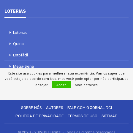
LOTERIAS
Loterias
Quina
Lotofácil
Mega-Sena
Este site usa cookies para melhorar sua experiência. Vamos supor que
Tele sena
você esteja de acordo com isso, mas você pode optar por não participar, se
desejar.
Aceito
Mais detalhes
SOBRE NÓS
AUTORES
FALE COM O JORNAL DCI
POLÍTICA DE PRIVACIDADE
TERMOS DE USO
SITEMAP
© 2020 - 2026 DCI Digital - Todos os direitos reservados