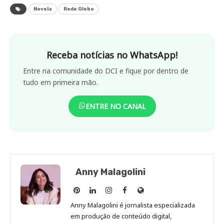
Novela
Rede Globo
Receba notícias no WhatsApp!
Entre na comunidade do DCI e fique por dentro de
tudo em primeira mão.
ENTRE NO CANAL
Anny Malagolini
Anny
Anny
Anny
Anny
Site
Malagolini
Malagolini
Malagolini
Malagolini
de
Anny Malagolini é jornalista especializada
no
no
no
no
Anny
em produção de conteúdo digital,