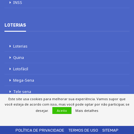
INSS
LOTERIAS
Loterias
Quina
Lotofácil
Mega-Sena
Tele sena
Este site usa cookies para melhorar sua experiência. Vamos supor que
você esteja de acordo com isso, mas você pode optar por não participar, se
desejar.
Aceito
Mais detalhes
SOBRE NÓS
AUTORES
FALE COM O JORNAL DCI
POLÍTICA DE PRIVACIDADE
TERMOS DE USO
SITEMAP