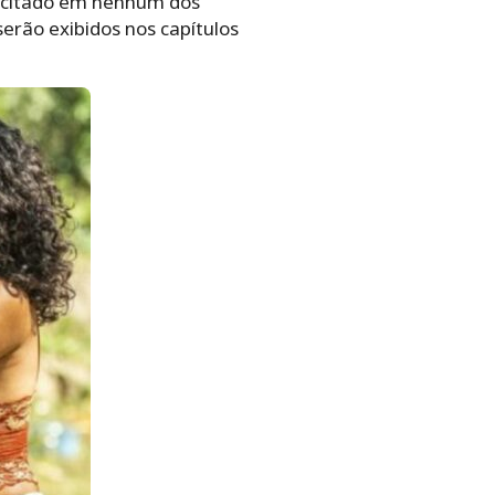
é citado em nenhum dos
erão exibidos nos capítulos