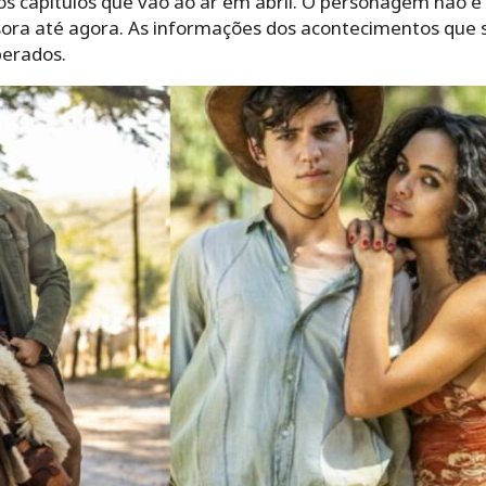
os capítulos que vão ao ar em abril. O personagem não 
ora até agora. As informações dos acontecimentos que s
berados.