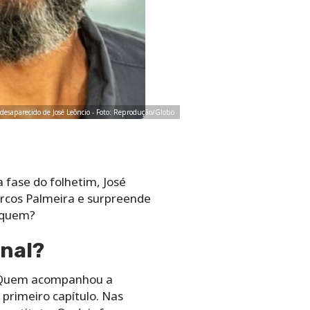
desaparecido de José Leôncio - Foto: Reprodução/Globo
 fase do folhetim, José
rcos Palmeira e surpreende
e quem?
anal?
. Quem acompanhou a
 primeiro capítulo. Nas