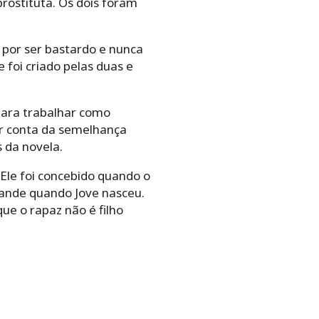
rostituta. Os dois foram
” por ser bastardo e nunca
 foi criado pelas duas e
para trabalhar como
or conta da semelhança
s da novela.
 Ele foi concebido quando o
rande quando Jove nasceu.
ue o rapaz não é filho