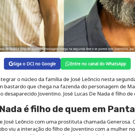
ucas de Nada é filho de quem? Personagem chega na segunda fase e se parece com Joventino, pai 
Siga o DCI no Google
Entre no canal do WhatsApp
egrar o núcleo da família de José Leôncio nesta segunda
um bastardo que chega na fazenda do personagem de Ma
 o desaparecido Joventino. José Lucas De Nada é filho d
Nada é filho de quem em Pant
o de José Leôncio com uma prostituta chamada Generosa
bo viu a interação do filho de Joventino com a mulher no