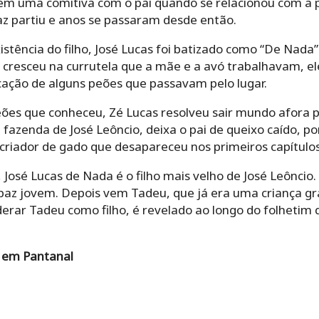
 em uma comitiva com o pai quando se relacionou com a p
az partiu e anos se passaram desde então.
istência do filho, José Lucas foi batizado como “De Nada
z cresceu na currutela que a mãe e a avó trabalhavam, ele
ção de alguns peões que passavam pelo lugar.
ões que conheceu, Zé Lucas resolveu sair mundo afora 
fazenda de José Leôncio, deixa o pai de queixo caído, p
o criador de gado que desapareceu nos primeiros capítulo
 José Lucas de Nada é o filho mais velho de José Leôncio.
paz jovem. Depois vem Tadeu, que já era uma criança g
erar Tadeu como filho, é revelado ao longo do folhetim q
a em Pantanal