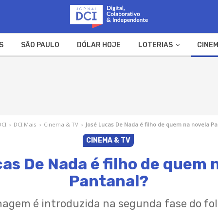
S
SÃO PAULO
DÓLAR HOJE
LOTERIAS
CINEM
A FAZENDA
WEB STORIES
DCI
›
DCI Mais
›
Cinema & TV
›
José Lucas De Nada é filho de quem na novela Pa
CINEMA & TV
as De Nada é filho de quem 
Pantanal?
agem é introduzida na segunda fase do fo