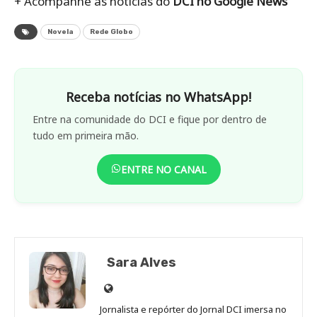
+ Acompanhe as notícias do
DCI no Google News
Novela
Rede Globo
Receba notícias no WhatsApp!
Entre na comunidade do DCI e fique por dentro de
tudo em primeira mão.
ENTRE NO CANAL
Sara Alves
Site
de
Jornalista e repórter do Jornal DCI imersa no