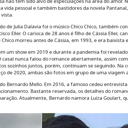
a não tem sido alvo de especulações na área do amor. Na
a vida pessoal e também bastidores da novela Pantanal
vista.
o de Julia Dalavia foi o músico Chico Chico, também co
co Eller. O carioca de 28 anos é filho de Cássia Eller, c
Chico morreu antes de Cássia, em 1993, e era baixista e
s em um show em 2019 e durante a pandemia foi revelado
 O casal nunca falou do romance abertamente, assim com
tos sozinhos juntos, porém, continuam se seguindo. Na 
arço de 2020, ambas são fotos em grupo de uma viagem a
ado Bernardo Mello. Em 2016, a famoso cedeu entrevista 
acionamento. Bastante reservada, os detalhes do roman
aração. Atualmente, Bernardo namora Luiza Goulart, que