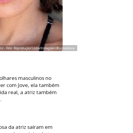
riz - Foto: Reprodução/Globo/Instagram/@juliadalavia
 olhares masculinos no
ver com Jove, ela também
ida real, a atriz também
.
osa da atriz saíram em