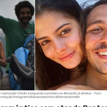
x-namorado Chicão à esquerda e primeiro ex Bernardo (à direita) – Foto:
rodução/Instagram/@duasvezeschico/@bernardomello