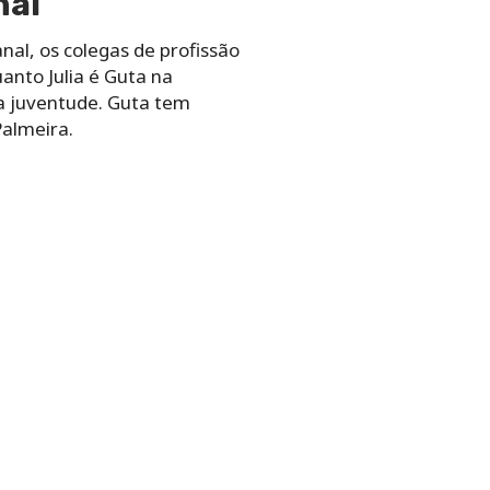
nal
nal, os colegas de profissão
nto Julia é Guta na
na juventude. Guta tem
Palmeira.