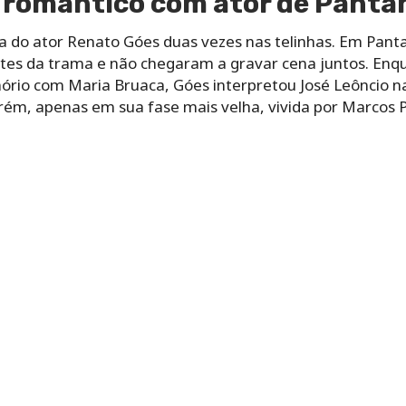
ar romântico com ator de Panta
da do ator Renato Góes duas vezes nas telinhas. Em Panta
es da trama e não chegaram a gravar cena juntos. Enqua
enório com Maria Bruaca, Góes interpretou José Leôncio 
rém, apenas em sua fase mais velha, vivida por Marcos 