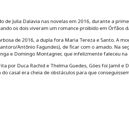
o de Julia Dalavia nas novelas em 2016, durante a prime
uando os dois viveram um romance proibido em Órfãos d
bosa de 2016, a dupla fora Maria Tereza e Santo. A moça
 Santoro/Antônio Fagundes), de ficar com o amado. Na se
tanga e Domingo Montagner, que infelizmente faleceu na
rita por Duca Rachid e Thelma Guedes, Góes foi Jamil e 
a do casal era cheia de obstáculos para que conseguissem