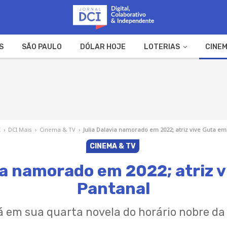
S
SÃO PAULO
DÓLAR HOJE
LOTERIAS
CINEM
A FAZENDA
WEB STORIES
I
›
DCI Mais
›
Cinema & TV
›
Julia Dalavia namorado em 2022; atriz vive Guta e
CINEMA & TV
ia namorado em 2022; atriz 
Pantanal
á em sua quarta novela do horário nobre da