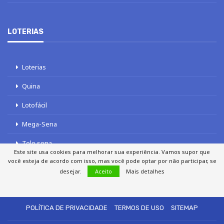
LOTERIAS
Loterias
Quina
Lotofácil
Mega-Sena
Tele sena
Este site usa cookies para melhorar sua experiência. Vamos supor que
você esteja de acordo com isso, mas você pode optar por não participar, se
desejar.
Aceito
Mais detalhes
SOBRE NÓS
AUTORES
FALE COM O JORNAL DCI
POLÍTICA DE PRIVACIDADE
TERMOS DE USO
SITEMAP