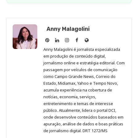
Anny Malagolini
Anny
Anny
Anny
Anny
Site
Malagolini
Malagolini
Malagolini
Malagolini
de
Anny Malagolini é jornalista especializada
no
no
no
no
Anny
em produção de conteúdo digital,
Pinterest
LinkedIn
Instagram
Facebook
Malagolini
jornalismo online e estratégia editorial. Com
passagem por veículos de comunicação
como Campo Grande News, Correio do
Estado, Midiamax, Yahoo e Tempo Novo,
acumula experiência na cobertura de
notícias, economia, serviços,
entretenimento e temas de interesse
público. Atualmente, lidera o portal DCI,
onde desenvolve conteúdos baseados em
apuração, análise de dados e boas práticas
de jornalismo digital. DRT 1272/MS