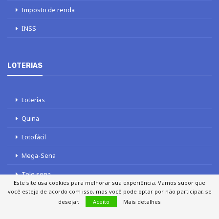
Imposto de renda
INSS
LOTERIAS
Loterias
Quina
Lotofácil
Mega-Sena
Tele sena
Este site usa cookies para melhorar sua experiência. Vamos supor que
você esteja de acordo com isso, mas você pode optar por não participar, se
desejar.
Aceito
Mais detalhes