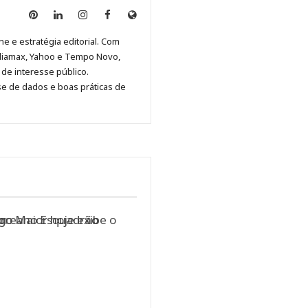
Anny
Anny
Anny
Anny
Site
Malagolini
Malagolini
Malagolini
Malagolini
de
ne e estratégia editorial. Com
no
no
no
no
Anny
diamax, Yahoo e Tempo Novo,
Pinterest
LinkedIn
Instagram
Facebook
Malagolini
de interesse público.
se de dados e boas práticas de