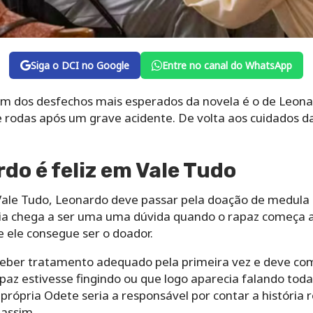
Siga o DCI no Google
Entre no canal do WhatsApp
 um dos desfechos mais esperados da novela é o de Leona
rodas após um grave acidente. De volta aos cuidados da 
do é feliz em Vale Tudo
Vale Tudo, Leonardo deve passar pela doação de medula 
gia chega a ser uma uma dúvida quando o rapaz começa a
e ele consegue ser o doador.
eber tratamento adequado pela primeira vez e deve com
apaz estivesse fingindo ou que logo aparecia falando tod
rópria Odete seria a responsável por contar a história re
 assim.