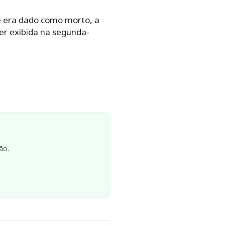
e era dado como morto, a
r exibida na segunda-
ão.