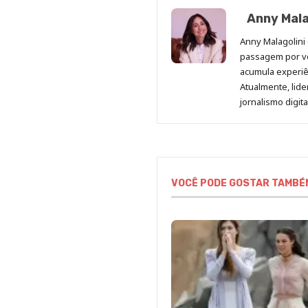
Anny Mala
Anny Malagolini 
passagem por v
acumula experiên
Atualmente, lid
jornalismo digit
VOCÊ PODE GOSTAR TAMBÉ