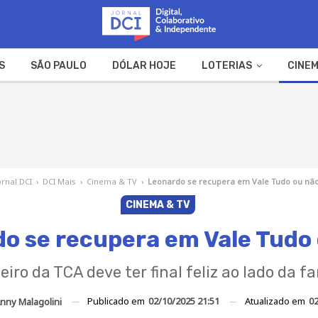
S
SÃO PAULO
DÓLAR HOJE
LOTERIAS
CINEM
A FAZENDA
WEB STORIES
ornal DCI
›
DCI Mais
›
Cinema & TV
›
Leonardo se recupera em Vale Tudo ou nã
CINEMA & TV
o se recupera em Vale Tudo
eiro da TCA deve ter final feliz ao lado da fa
Publicado em
02/10/2025 21:51
Atualizado em
02
nny Malagolini