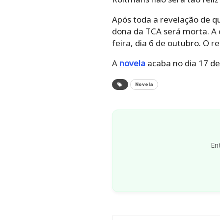
Após toda a revelação de q
dona da TCA será morta. A
feira, dia 6 de outubro. O r
A
novela
acaba no dia 17 de
Novela
En