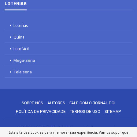
LOTERIAS
Loterias
Quina
Lotofácil
Mega-Sena
Tele sena
SOBRE NÓS
AUTORES
FALE COM O JORNAL DCI
POLÍTICA DE PRIVACIDADE
TERMOS DE USO
SITEMAP
© 2020 - 2026 DCI Digital - Todos os direitos reservados
Este site usa cookies para melhorar sua experiência. Vamos supor que