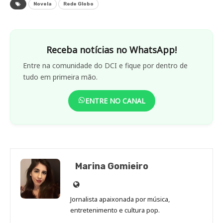
Novela
Rede Globo
Receba notícias no WhatsApp!
Entre na comunidade do DCI e fique por dentro de
tudo em primeira mão.
ENTRE NO CANAL
Marina Gomieiro
Site
de
Jornalista apaixonada por música,
Marina
entretenimento e cultura pop.
Gomieiro