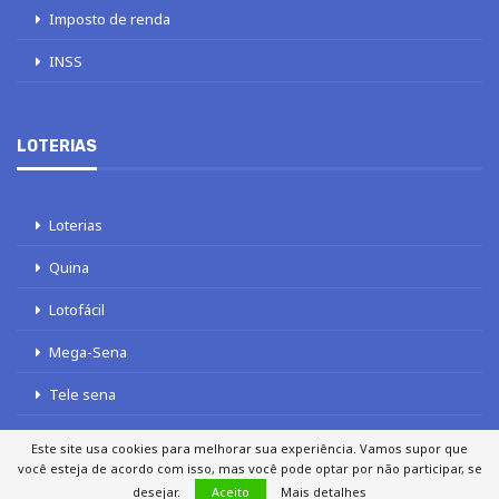
Imposto de renda
INSS
LOTERIAS
Loterias
Quina
Lotofácil
Mega-Sena
Tele sena
Este site usa cookies para melhorar sua experiência. Vamos supor que
você esteja de acordo com isso, mas você pode optar por não participar, se
desejar.
Aceito
Mais detalhes