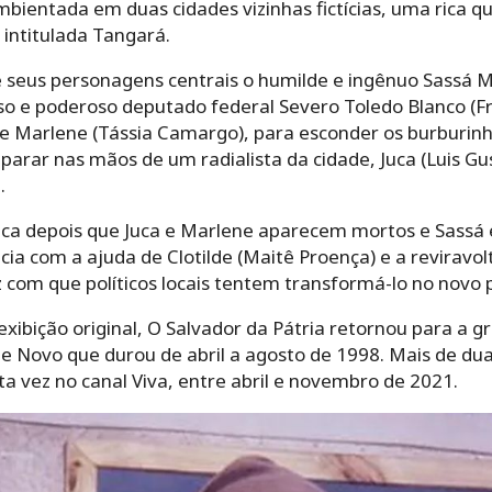
bientada em duas cidades vizinhas fictícias, uma rica 
intitulada Tangará.
e seus personagens centrais o humilde e ingênuo Sassá 
so e poderoso deputado federal Severo Toledo Blanco (Fr
 Marlene (Tássia Camargo), para esconder os burburinh
a parar nas mãos de um radialista da cidade, Juca (Luis G
.
ica depois que Juca e Marlene aparecem mortos e Sassá é
ia com a ajuda de Clotilde (Maitê Proença) e a reviravo
z com que políticos locais tentem transformá-lo no novo 
exibição original, O Salvador da Pátria retornou para a
de Novo que durou de abril a agosto de 1998. Mais de d
a vez no canal Viva, entre abril e novembro de 2021.