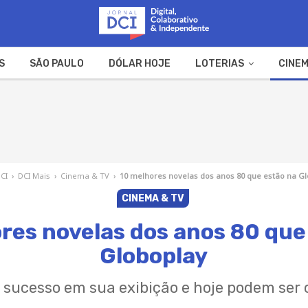
S
SÃO PAULO
DÓLAR HOJE
LOTERIAS
CINEM
A FAZENDA
WEB STORIES
DCI
›
DCI Mais
›
Cinema & TV
›
10 melhores novelas dos anos 80 que estão na G
CINEMA & TV
res novelas dos anos 80 que
Globoplay
 sucesso em sua exibição e hoje podem ser 