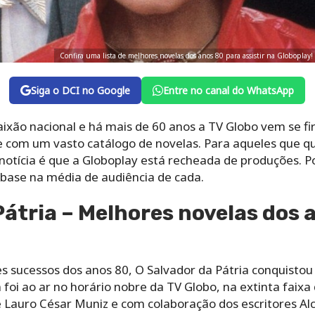
Confira uma lista de melhores novelas dos anos 80 para assistir na Globopla
Siga o DCI no Google
Entre no canal do WhatsApp
ixão nacional e há mais de 60 anos a TV Globo vem se 
e com um vasto catálogo de novelas. Para aqueles que
 notícia é que a Globoplay está recheada de produções. P
base na média de audiência de cada.
Pátria – Melhores novelas dos 
 sucessos dos anos 80, O Salvador da Pátria conquistou
foi ao ar no horário nobre da TV Globo, na extinta faixa 
e Lauro César Muniz e com colaboração dos escritores Al