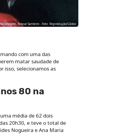
y! Na imagem, Roque Santeiro - Foto: Reprodução/Globo
firmando com uma das
 querem matar saudade de
or isso, selecionamos as
anos 80 na
 uma média de 62 dois
das 20h30, e teve o total de
cides Nogueira e Ana Maria