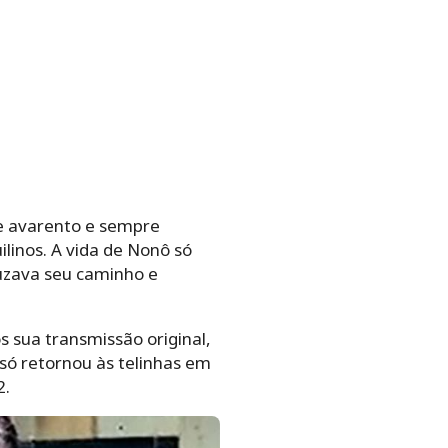
e avarento e sempre
linos. A vida de Nonô só
ruzava seu caminho e
 sua transmissão original,
 só retornou às telinhas em
2.