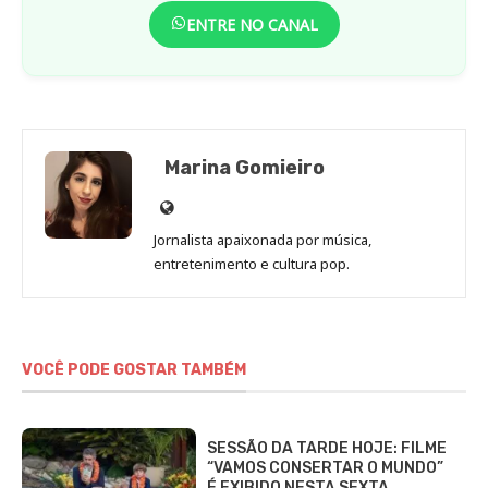
ENTRE NO CANAL
Marina Gomieiro
Site
de
Jornalista apaixonada por música,
Marina
entretenimento e cultura pop.
Gomieiro
VOCÊ PODE GOSTAR TAMBÉM
SESSÃO DA TARDE HOJE: FILME
“VAMOS CONSERTAR O MUNDO”
É EXIBIDO NESTA SEXTA