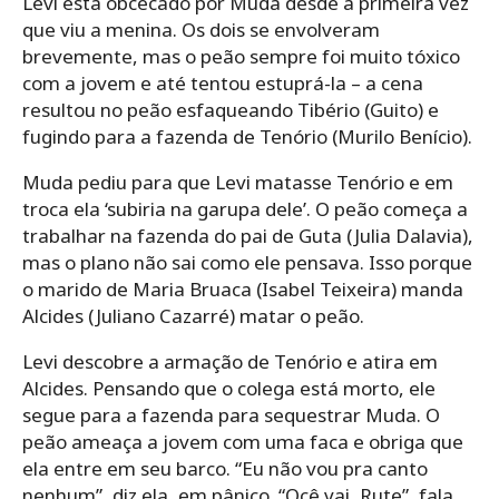
Levi está obcecado por Muda desde a primeira vez
que viu a menina. Os dois se envolveram
brevemente, mas o peão sempre foi muito tóxico
com a jovem e até tentou estuprá-la – a cena
resultou no peão esfaqueando Tibério (Guito) e
fugindo para a fazenda de Tenório (Murilo Benício).
Muda pediu para que Levi matasse Tenório e em
troca ela ‘subiria na garupa dele’. O peão começa a
trabalhar na fazenda do pai de Guta (Julia Dalavia),
mas o plano não sai como ele pensava. Isso porque
o marido de Maria Bruaca (Isabel Teixeira) manda
Alcides (Juliano Cazarré) matar o peão.
Levi descobre a armação de Tenório e atira em
Alcides. Pensando que o colega está morto, ele
segue para a fazenda para sequestrar Muda. O
peão ameaça a jovem com uma faca e obriga que
ela entre em seu barco. “Eu não vou pra canto
nenhum”, diz ela, em pânico. “Ocê vai, Rute”, fala