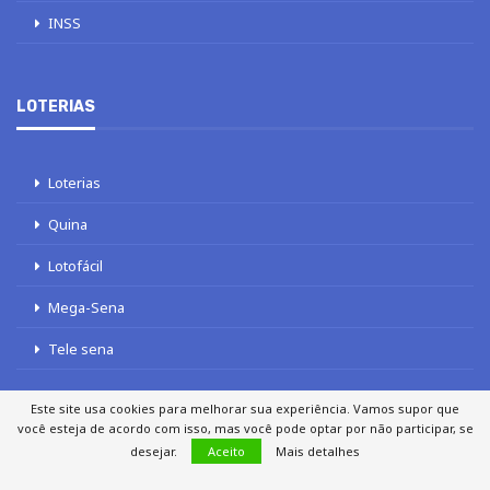
INSS
LOTERIAS
Loterias
Quina
Lotofácil
Mega-Sena
Tele sena
Este site usa cookies para melhorar sua experiência. Vamos supor que
você esteja de acordo com isso, mas você pode optar por não participar, se
desejar.
Aceito
Mais detalhes
SOBRE NÓS
AUTORES
FALE COM O JORNAL DCI