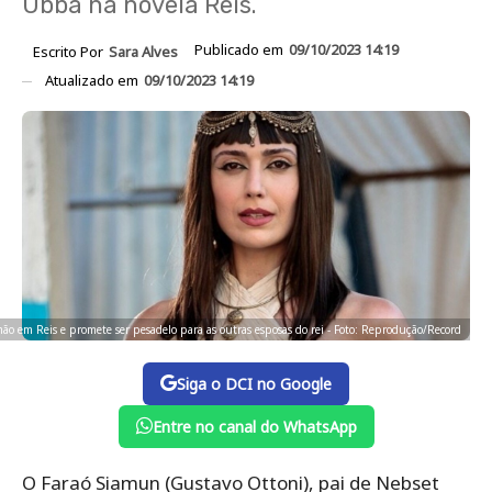
Ubba na novela Reis.
Publicado em
09/10/2023 14:19
Escrito Por
Sara Alves
Atualizado em
09/10/2023 14:19
mão em Reis e promete ser pesadelo para as outras esposas do rei - Foto: Reprodução/Record
Siga o DCI no Google
Entre no canal do WhatsApp
O Faraó Siamun (Gustavo Ottoni), pai de Nebset