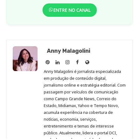
ENTRE NO CANAL
Anny Malagolini
Anny
Anny
Anny
Anny
Site
Malagolini
Malagolini
Malagolini
Malagolini
de
Anny Malagolini é jornalista especializada
no
no
no
no
Anny
em produção de conteúdo digital,
Pinterest
LinkedIn
Instagram
Facebook
Malagolini
jornalismo online e estratégia editorial. Com
passagem por veículos de comunicação
como Campo Grande News, Correio do
Estado, Midiamax, Yahoo e Tempo Novo,
acumula experiência na cobertura de
notícias, economia, serviços,
entretenimento e temas de interesse
público. Atualmente, lidera o portal DCI,