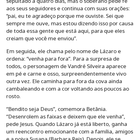
sepultado a quatro dias, mas o soberano pede fé
aos seus seguidores e continua com suas orações:
“pai, eu te agradeço porque me ouviste. Sei que
sempre me ouve, mas estou dizendo isso por causa
de toda essa gente que está aqui, para que eles
creiam que você me enviou”.
Em seguida, ele chama pelo nome de Lázaro e
ordena: “venha para fora”. Para a surpresa de
todos, o personagem de Vandré Silveira aparece
em pé e carne e osso, surpreendentemente vivo
outra vez. Ele caminha para fora da cova ainda
cambaleando e com a cor voltando aos poucos ao
rosto.
“Bendito seja Deus”, comemora Betânia.
“Desenrolem as faixas e deixem que ele venha”,
pede Jesus. Quando Lázaro já está liberto, ganha
um reencontro emocionante com a família, amigos
e a noiva Susana (Barbara Reis). Depois, ele se