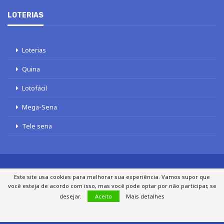
LOTERIAS
Loterias
Quina
Lotofácil
Mega-Sena
Tele sena
Este site usa cookies para melhorar sua experiência. Vamos supor que
SOBRE NÓS
AUTORES
FALE COM O JORNAL DCI
você esteja de acordo com isso, mas você pode optar por não participar, se
POLÍTICA DE PRIVACIDADE
TERMOS DE USO
SITEMAP
desejar.
Aceito
Mais detalhes
© 2020 - 2026 DCI Digital - Todos os direitos reservados