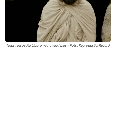
Jesus ressuscita Lázaro na novela Jesus – Foto: Reprodução/Record