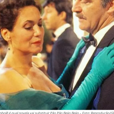
bolê é qual novela vai substituir Pão Pão Beijo Beijo – Foto: Reprodução/G