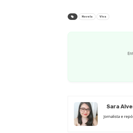
Novela
Viva
En
Sara Alve
Jornalista e rep