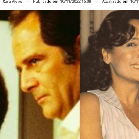
Publicado em
10/11/2022 16:09
Atualizado em
16/1
r
Sara Alves