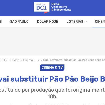
S
SÃO PAULO
DÓLAR HOJE
LOTERIAS
CINEM
A FAZENDA
WEB STORIES
 DCI
›
DCI Mais
›
Cinema & TV
›
Qual novela vai substituir Pão Pão Beijo Beijo no
CINEMA & TV
vai substituir Pão Pão Beijo B
bstituído por produção que foi originalment
18h.