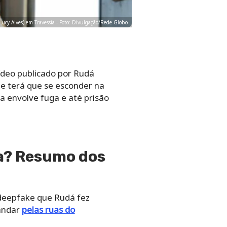
(Lucy Alves) em Travessia - Foto: Divulgação/Rede Globo
vídeo publicado por Rudá
 e terá que se esconder na
a envolve fuga e até prisão
ia? Resumo dos
 deepfake que Rudá fez
 andar
pelas ruas do