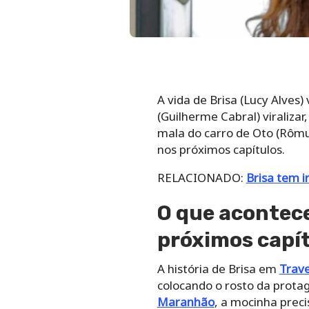
A vida de Brisa (Lucy Alves)
(Guilherme Cabral) viraliza
mala do carro de Oto (Rômul
nos próximos capítulos.
RELACIONADO:
Brisa tem 
O que acontece
próximos capí
A história de Brisa em
Trave
colocando o rosto da prota
Maranhão
, a mocinha preci