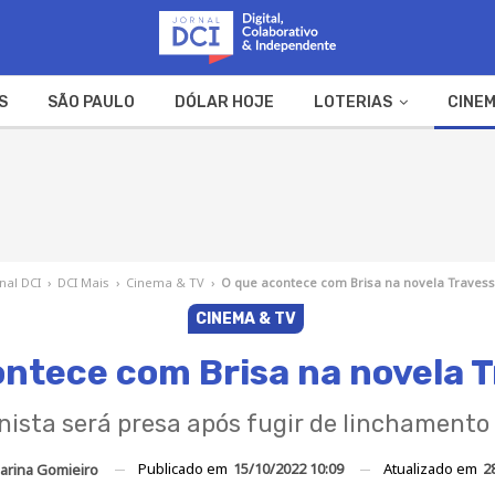
S
SÃO PAULO
DÓLAR HOJE
LOTERIAS
CINEM
A FAZENDA
WEB STORIES
rnal DCI
›
DCI Mais
›
Cinema & TV
›
O que acontece com Brisa na novela Travess
CINEMA & TV
ontece com Brisa na novela T
nista será presa após fugir de linchamento
Publicado em
15/10/2022 10:09
Atualizado em
2
arina Gomieiro