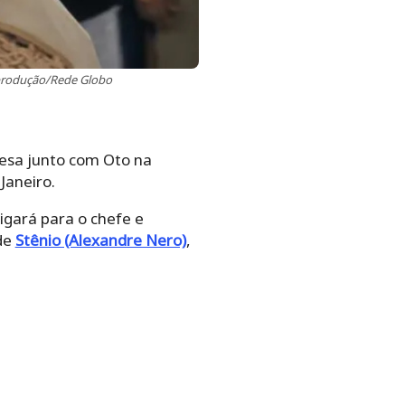
eprodução/Rede Globo
resa junto com Oto na
Janeiro.
igará para o chefe e
 de
Stênio (Alexandre Nero)
,