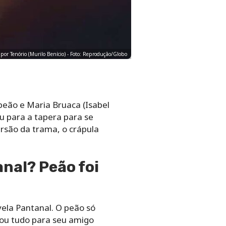
o por Tenório (Murilo Benício) - Foto: Reprodução/Globo
peão e Maria Bruaca (Isabel
ou para a tapera para se
ersão da trama, o crápula
nal? Peão foi
vela Pantanal. O peão só
ntou tudo para seu amigo