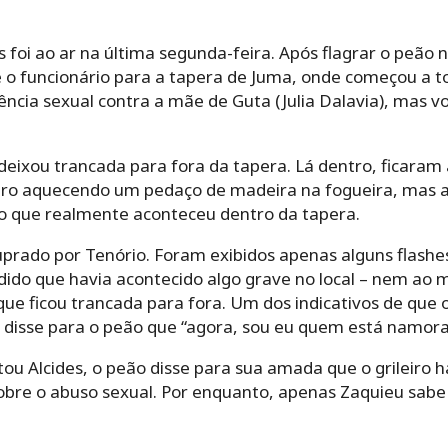
s foi ao ar na última segunda-feira. Após flagrar o peão
 o funcionário para a tapera de Juma, onde começou a tor
ia sexual contra a mãe de Guta (Julia Dalavia), mas vol
a deixou trancada para fora da tapera. Lá dentro, ficaram
eiro aquecendo um pedaço de madeira na fogueira, mas 
o que realmente aconteceu dentro da tapera.
uprado por Tenório. Foram exibidos apenas alguns flashes
dido que havia acontecido algo grave no local – nem ao 
e ficou trancada para fora. Um dos indicativos de que o
e disse para o peão que “agora, sou eu quem está namor
ou Alcides, o peão disse para sua amada que o grileiro 
bre o abuso sexual. Por enquanto, apenas Zaquieu sabe