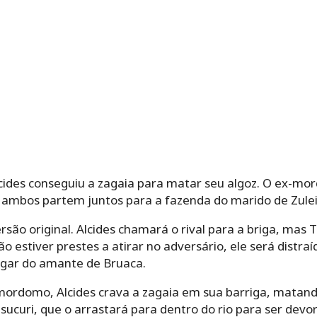
cides conseguiu a zagaia para matar seu algoz. O ex-mo
 ambos partem juntos para a fazenda do marido de Zuleic
rsão original. Alcides chamará o rival para a briga, mas
ão estiver prestes a atirar no adversário, ele será distra
lugar do amante de Bruaca.
mordomo, Alcides crava a zagaia em sua barriga, matando
sucuri, que o arrastará para dentro do rio para ser devo