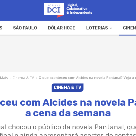
S
SÃO PAULO
DÓLAR HOJE
LOTERIAS
CINEM
A FAZENDA
WEB STORIES
 Mais
›
Cinema & TV
›
O que aconteceu com Alcides na novela Pantanal? Veja a
CINEMA & TV
ceu com Alcides na novela P
a cena da semana
al chocou o público da novela Pantanal, qu
final e ainda apresentará acertos de conta