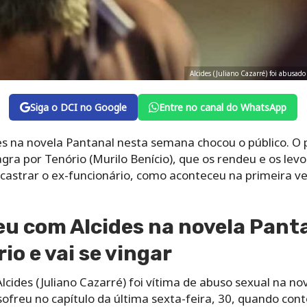
Alcides (Juliano Cazarré) foi abusad
Siga o DCI no Google
Entre no canal do WhatsApp
s na novela Pantanal nesta semana chocou o público. O 
agra por Tenório (Murilo Benício), que os rendeu e os lev
e castrar o ex-funcionário, como aconteceu na primeira v
u com Alcides na novela Panta
io e vai se vingar
cides (Juliano Cazarré) foi vítima de abuso sexual na no
 sofreu no capítulo da última sexta-feira, 30, quando co