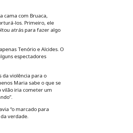
 na cama com Bruaca,
turá-los. Primeiro, ele
tou atrás para fazer algo
 apenas Tenório e Alcides. O
alguns espectadores
 da violência para o
menos Maria sabe o que se
 vilão iria cometer um
ando”.
havia “o marcado para
 da verdade.