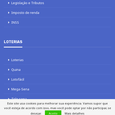
Legislação e Tributos
Imposto de renda
INSS
LOTERIAS
Loterias
Quina
Lotofácil
Mega-Sena
Tele sena
Este site usa cookies para melhorar sua experiência. Vamos supor que
você esteja de acordo com isso, mas você pode optar por não participar, se
desejar.
Aceito
Mais detalhes