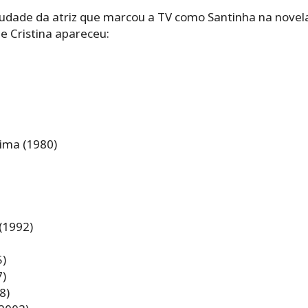
udade da atriz que marcou a TV como Santinha na nove
ue Cristina apareceu:
ima (1980)
(1992)
5)
7)
8)