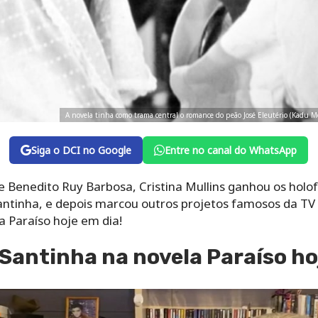
A novela tinha como trama central o romance do peão José Eleutério (Kadu Mol
Siga o DCI no Google
Entre no canal do WhatsApp
e Benedito Ruy Barbosa, Cristina Mullins ganhou os holo
inha, e depois marcou outros projetos famosos da TV G
a Paraíso hoje em dia!
a Santinha na novela Paraíso ho