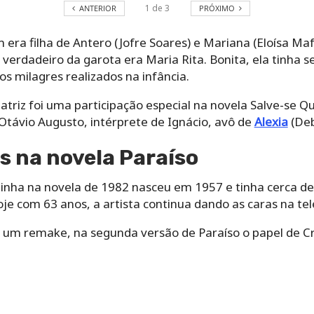
1
de
3
ANTERIOR
PRÓXIMO
era filha de Antero (Jofre Soares) e Mariana (Eloísa Ma
verdadeiro da garota era Maria Rita. Bonita, ela tinha s
os milagres realizados na infância.
atriz foi uma participação especial na novela Salve-se 
távio Augusto, intérprete de Ignácio, avô de
Alexia
(Deb
ns na novela Paraíso
ntinha na novela de 1982 nasceu em 1957 e tinha cerca d
e com 63 anos, a artista continua dando as caras na tel
um remake, na segunda versão de Paraíso o papel de Cri