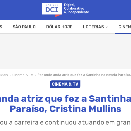
S
SÃO PAULO
DÓLAR HOJE
LOTERIAS
CINEM
A FAZENDA
WEB STORIES
 Mais
›
Cinema & TV
›
Por onde anda atriz que fez a Santinha na novela Paraíso, 
CINEMA & TV
nda atriz que fez a Santinh
Paraíso, Cristina Mullins
ou a carreira e continuou atuando em grand