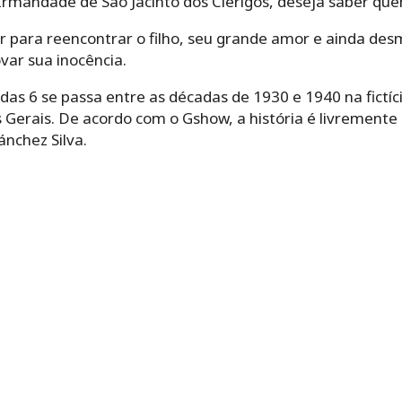
 Irmandade de São Jacinto dos Clérigos, deseja saber qu
 para reencontrar o filho, seu grande amor e ainda desm
var sua inocência.
as 6 se passa entre as décadas de 1930 e 1940 na fictíc
s Gerais. De acordo com o Gshow, a história é livremente 
ánchez Silva.