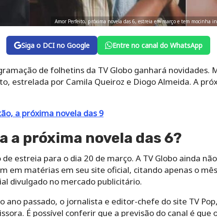
Amor Perfeito, próxima novela das 6, estreia em março e tem mocinha i
Siga o DCI no Google
Entre no canal do WhatsApp
ramação de folhetins da TV Globo ganhará novidades. M
to, estrelada por Camila Queiroz e Diogo Almeida. A pró
xão, a próxima novela das 9
 a próxima novela das 6?
de estreia para o dia 20 de março. A TV Globo ainda não
m em matérias em seu site oficial, citando apenas o m
l divulgado no mercado publicitário.
 ano passado, o jornalista e editor-chefe do site TV Pop
sora. É possível conferir que a previsão do canal é que o