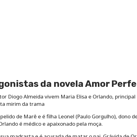
gonistas da novela Amor Perfe
tor Diogo Almeida vivem Maria Elisa e Orlando, principal 
ista mirim da trama
pelido de Marê e é filha Leonel (Paulo Gorgulho), dono d
 Orlando é médico e apaixonado pela moça.
sua madrasta e é acusada de matar o pai. Grávida de Orl