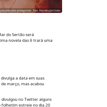
njustiçada como protagonista - Foto: Reprodução/Globo
ar do Sertão será
xima novela das 6 trará uma
 divulga a data em suas
ês de março, mas acabou
, divulgou no Twitter alguns
 folhetim estreie no dia 20