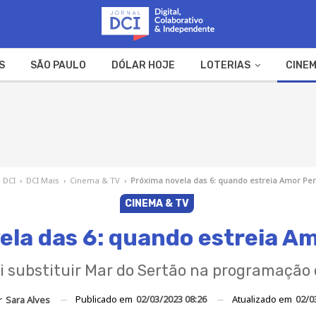
S
SÃO PAULO
DÓLAR HOJE
LOTERIAS
CINEM
A FAZENDA
WEB STORIES
l DCI
›
DCI Mais
›
Cinema & TV
›
Próxima novela das 6: quando estreia Amor Per
CINEMA & TV
ela das 6: quando estreia Am
i substituir Mar do Sertão na programação 
Publicado em
02/03/2023 08:26
Atualizado em
02/0
r
Sara Alves