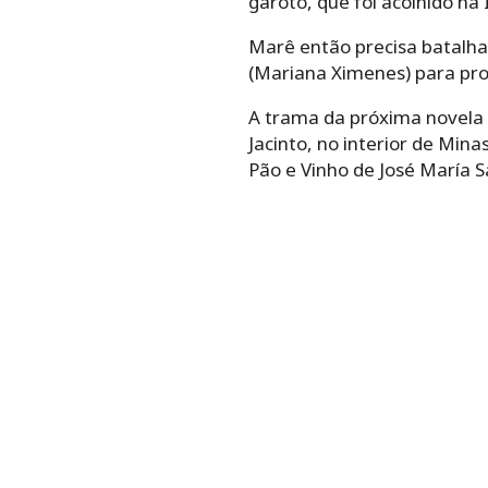
garoto, que foi acolhido na
Marê então precisa batalhar
(Mariana Ximenes) para pro
A trama da próxima novela d
Jacinto, no interior de Mina
Pão e Vinho de José María S