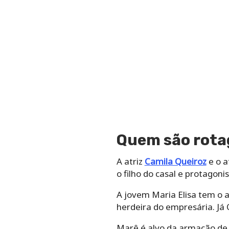
Quem são rota
A atriz
Camila Queiroz
e o a
o filho do casal e protagon
A jovem Maria Elisa tem o a
herdeira do empresária. Já
Marê é alvo da armação de 