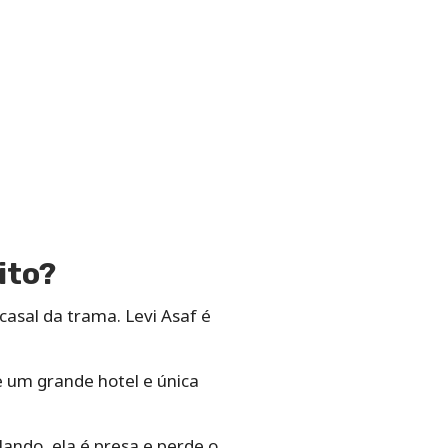
ito?
casal da trama. Levi Asaf é
e um grande hotel e única
ando, ela é presa e perde o