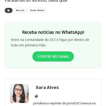
Paralamas do Sucesso; saiba qual
Novela
Rede Globo
Receba notícias no WhatsApp!
Entre na comunidade do DCI e fique por dentro de
tudo em primeira mão.
ENTRE NO CANAL
Sara Alves
Site
de
Jornalista e repórter do Jornal DCI imersa no