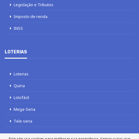
Legislação e Tributos
Imposto de renda
INSS
LOTERIAS
Loterias
Quina
Lotofácil
Mega-Sena
Tele sena
Este site usa cookies para melhorar sua experiência. Vamos supor que