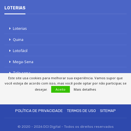
LOTERIAS
Loterias
Quina
Lotofácil
Mega-Sena
Tele sena
Este site usa cookies para melhorar sua experiência. Vamos supor que
você esteja de acordo com isso, mas você pode optar por não participar, se
desejar.
Aceito
Mais detalhes
SOBRE NÓS
AUTORES
FALE COM O JORNAL DCI
POLÍTICA DE PRIVACIDADE
TERMOS DE USO
SITEMAP
© 2020 - 2026 DCI Digital - Todos os direitos reservados