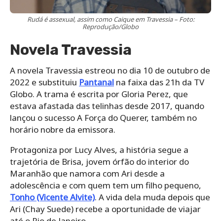
Rudá é assexual, assim como Caique em Travessia – Foto:
Reprodução/Globo
Novela Travessia
A novela Travessia estreou no dia 10 de outubro de
2022 e substituiu
Pantanal
na faixa das 21h da TV
Globo. A trama é escrita por Gloria Perez, que
estava afastada das telinhas desde 2017, quando
lançou o sucesso A Força do Querer, também no
horário nobre da emissora.
Protagoniza por Lucy Alves, a história segue a
trajetória de Brisa, jovem órfão do interior do
Maranhão que namora com Ari desde a
adolescência e com quem tem um filho pequeno,
Tonho (Vicente Alvite)
. A vida dela muda depois que
Ari (Chay Suede) recebe a oportunidade de viajar
até o Rio de Janeiro.