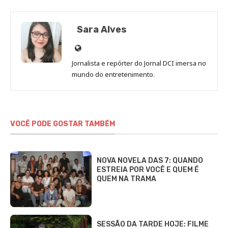
Sara Alves
Site
de
Jornalista e repórter do Jornal DCI imersa no
Sara
mundo do entretenimento.
Alves
VOCÊ PODE GOSTAR TAMBÉM
NOVA NOVELA DAS 7: QUANDO
ESTREIA POR VOCÊ E QUEM É
QUEM NA TRAMA
SESSÃO DA TARDE HOJE: FILME